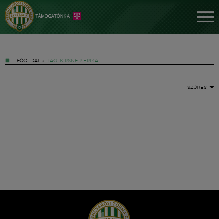
FŐOLDAL
»
TAG: KIRSNER ERIKA
SZŰRÉS
Jegyek
FM YouTube +
Hírek