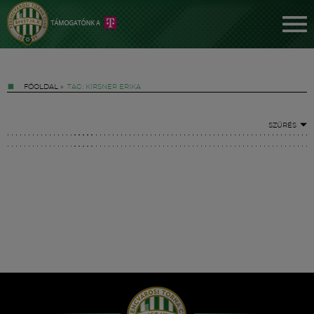
FŐOLDAL
»
TAG: KIRSNER ERIKA
SZŰRÉS
Jegyek
FM YouTube +
Hírek