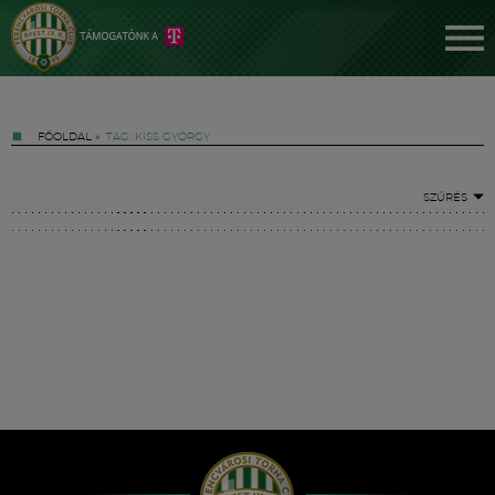
FŐOLDAL
»
TAG: KISS GYÖRGY
SZŰRÉS
Jegyek
FM YouTube +
Hírek