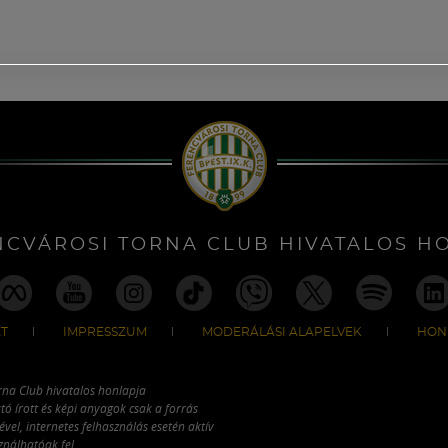
NCVÁROSI TORNA CLUB HIVATALOS H
T
IMPRESSZUM
MODERÁLÁSI ALAPELVEK
HON
rna Club hivatalos honlapja
tó írott és képi anyagok csak a forrás
vel, internetes felhasználás esetén aktív
ználhatóak fel.