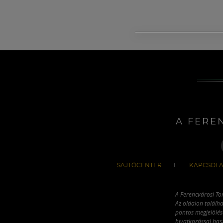
A FERE
SAJTÓCENTER
KAPCSOLA
A Ferencvárosi To
Az oldalon találha
pontos megjelölésé
hivatkozással has