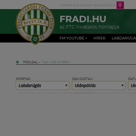
FRADI.HU
az FTC hivatalos honlapja
FM YOUTUBE +
HÍREK
LABDARÚGÁ
FŐOLDAL
»
TAG: KISS GYÖRGY
SPORTÁG
SZAKOSZTÁLY
DÁT
Labdarúgás
Utánpótlás
Ut