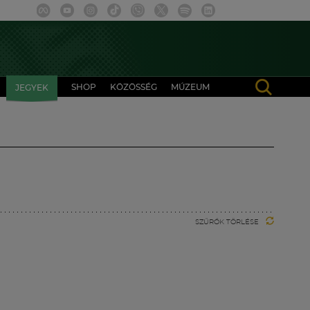
SHOP
KÖZÖSSÉG
MÚZEUM
JEGYEK
SZŰRŐK TÖRLÉSE