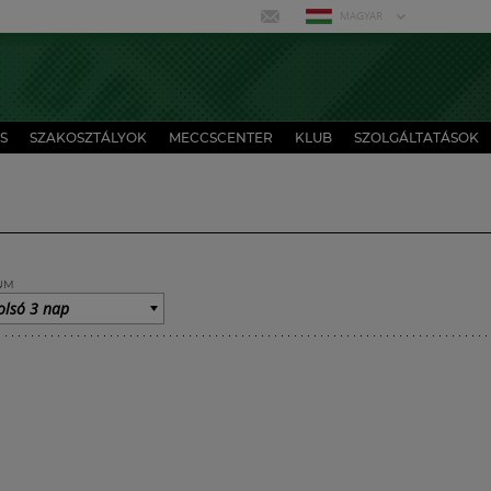
MAGYAR
S
SZAKOSZTÁLYOK
MECCSCENTER
KLUB
SZOLGÁLTATÁSOK
UM
olsó 3 nap