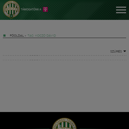
FŐOLDAL
»
TAG: KOCZÓ DÁVID
SZŰRÉS
Jegyek
FM YouTube +
Hírek