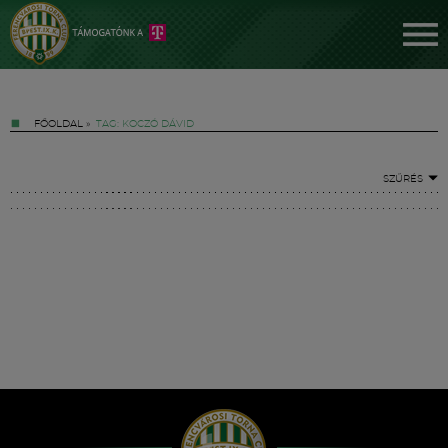
FŐOLDAL
»
TAG: KOCZÓ DÁVID
SZŰRÉS
Jegyek
FM YouTube +
Hírek