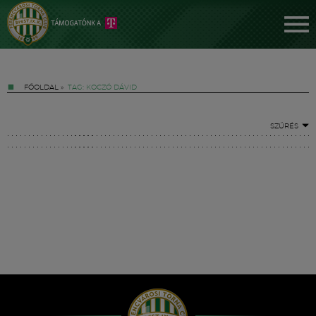
FŐOLDAL
»
TAG: KOCZÓ DÁVID
SZŰRÉS
Jegyek
FM YouTube +
Hírek