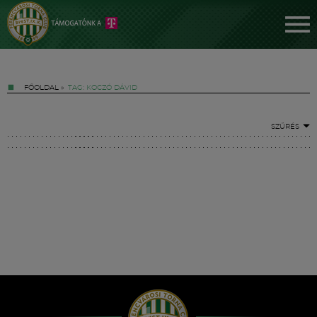
FŐOLDAL
»
TAG: KOCZÓ DÁVID
SZŰRÉS
Jegyek
FM YouTube +
Hírek