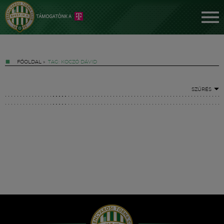
FŐOLDAL
»
TAG: KOCZÓ DÁVID
SZŰRÉS
Jegyek
FM YouTube +
Hírek