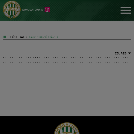
FŐOLDAL
»
TAG: KOCZÓ DÁVID
SZŰRÉS
Jegyek
FM YouTube +
Hírek