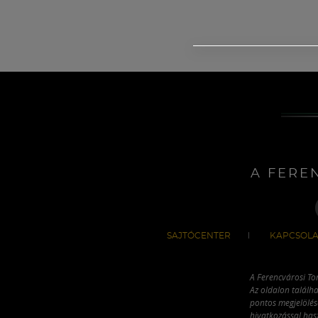
A FERE
SAJTÓCENTER
KAPCSOLA
A Ferencvárosi To
Az oldalon találha
pontos megjelölésé
hivatkozással has