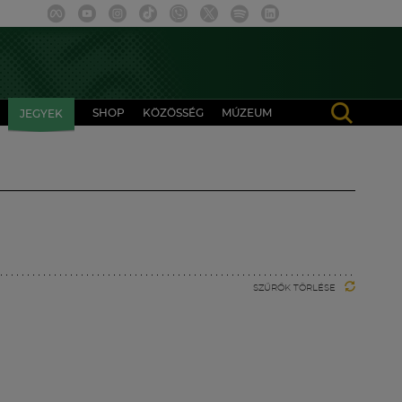
SHOP
KÖZÖSSÉG
MÚZEUM
JEGYEK
SZŰRŐK TÖRLÉSE