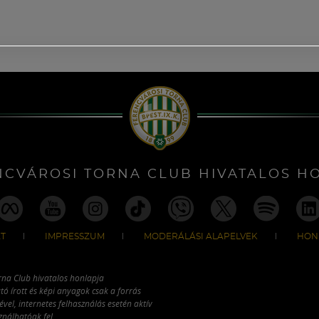
NCVÁROSI TORNA CLUB HIVATALOS H
T
IMPRESSZUM
MODERÁLÁSI ALAPELVEK
HON
rna Club hivatalos honlapja
tó írott és képi anyagok csak a forrás
vel, internetes felhasználás esetén aktív
ználhatóak fel.