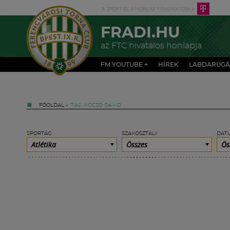
FRADI.HU
az FTC hivatalos honlapja
FM YOUTUBE +
HÍREK
LABDARÚGÁ
FŐOLDAL
»
TAG: KOCZÓ DÁVID
SPORTÁG
SZAKOSZTÁLY
DÁT
Atlétika
Összes
Ös