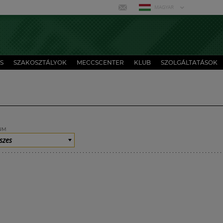
MAGYAR
S
SZAKOSZTÁLYOK
MECCSCENTER
KLUB
SZOLGÁLTATÁSOK
UM
szes