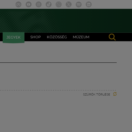
SHOP
KÖZÖSSÉG
MÚZEUM
JEGYEK
SZŰRŐK TÖRLÉSE