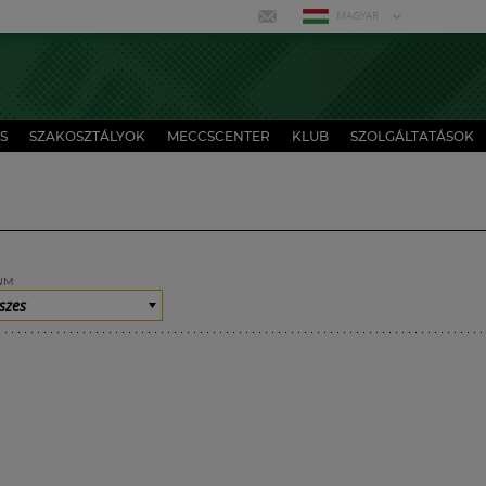
MAGYAR
S
SZAKOSZTÁLYOK
MECCSCENTER
KLUB
SZOLGÁLTATÁSOK
UM
szes