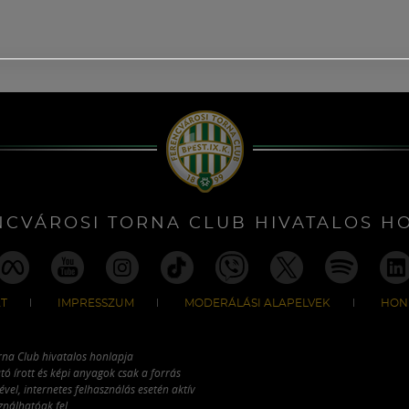
NCVÁROSI TORNA CLUB HIVATALOS H
T
IMPRESSZUM
MODERÁLÁSI ALAPELVEK
HON
rna Club hivatalos honlapja
tó írott és képi anyagok csak a forrás
vel, internetes felhasználás esetén aktív
ználhatóak fel.