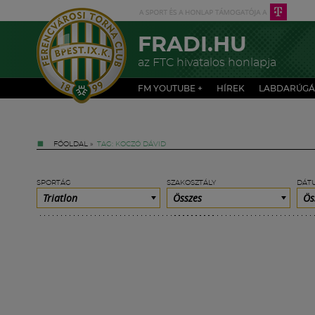
FRADI.HU
az FTC hivatalos honlapja
FM YOUTUBE +
HÍREK
LABDARÚGÁ
FŐOLDAL
»
TAG: KOCZÓ DÁVID
SPORTÁG
SZAKOSZTÁLY
DÁT
Triatlon
Összes
Ös