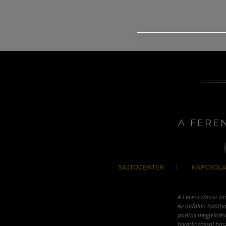
A FERE
SAJTÓCENTER
KAPCSOLA
A Ferencvárosi To
Az oldalon találha
pontos megjelölésé
hivatkozással has