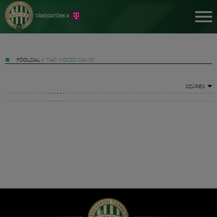
FŐOLDAL
»
TAG: KOCZÓ DÁVID
SZŰRÉS
Jegyek
FM YouTube +
Hírek