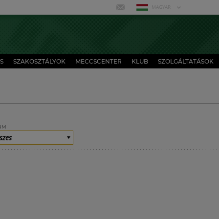
MAGYAR
S
SZAKOSZTÁLYOK
MECCSCENTER
KLUB
SZOLGÁLTATÁSOK
UM
szes