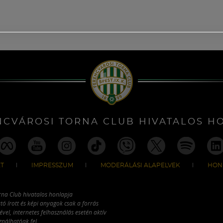
NCVÁROSI TORNA CLUB HIVATALOS H
T
IMPRESSZUM
MODERÁLÁSI ALAPELVEK
HON
rna Club hivatalos honlapja
tó írott és képi anyagok csak a forrás
vel, internetes felhasználás esetén aktív
ználhatóak fel.