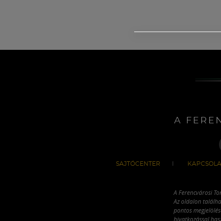
A FERE
SAJTÓCENTER
KAPCSOLA
A Ferencvárosi To
Az oldalon találha
pontos megjelölésé
hivatkozással has