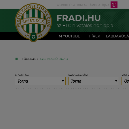
FRADI.HU
az FTC hivatalos honlapja
FM YOUTUBE +
HÍREK
LABDARÚGÁ
FŐOLDAL
»
TAG: KOCZÓ DÁVID
SPORTÁG
SZAKOSZTÁLY
DÁT
Torna
Torna
Ös