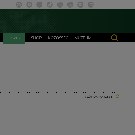
SHOP
KÖZÖSSÉG
MÚZEUM
JEGYEK
SZŰRŐK TÖRLÉSE