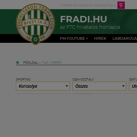
FRADI.HU
az FTC hivatalos honlapja
FM YOUTUBE +
HÍREK
LABDARÚGÁ
FŐOLDAL
»
TAG: KOPER
SPORTÁG
SZAKOSZTÁLY
DÁT
Korcsolya
Összes
Ut