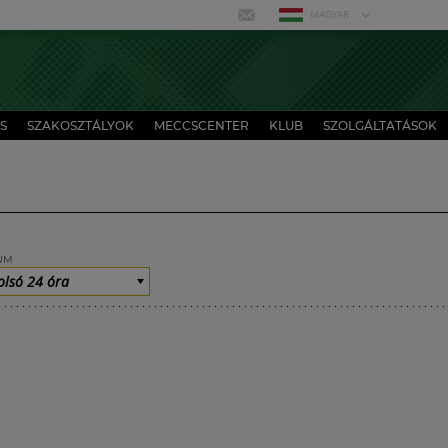
MAGYAR
S
SZAKOSZTÁLYOK
MECCSCENTER
KLUB
SZOLGÁLTATÁSOK
UM
olsó 24 óra