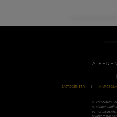
A FERE
SAJTÓCENTER
KAPCSOLA
A Ferencvárosi To
Az oldalon találha
pontos megjelölésé
hivatkozással has