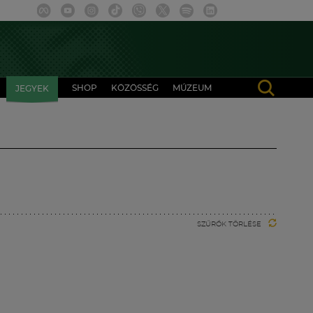
SHOP
KÖZÖSSÉG
MÚZEUM
JEGYEK
SZŰRŐK TÖRLÉSE