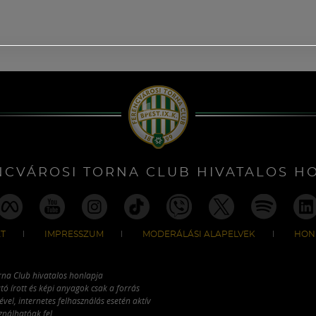
NCVÁROSI TORNA CLUB HIVATALOS H
T
IMPRESSZUM
MODERÁLÁSI ALAPELVEK
HON
rna Club hivatalos honlapja
tó írott és képi anyagok csak a forrás
vel, internetes felhasználás esetén aktív
ználhatóak fel.