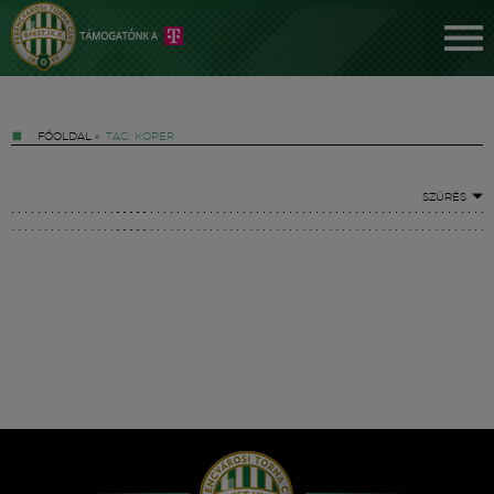
FŐOLDAL
»
TAG: KOPER
SZŰRÉS
Jegyek
FM YouTube +
Hírek