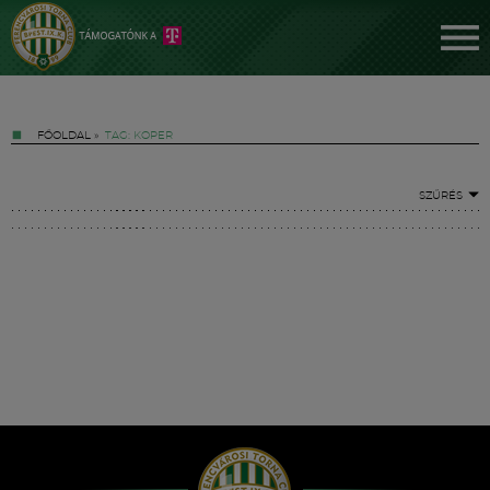
FŐOLDAL
»
TAG: KOPER
SZŰRÉS
Jegyek
FM YouTube +
Hírek