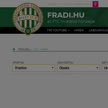
FRADI.HU
az FTC hivatalos honlapja
FM YOUTUBE +
HÍREK
LABDARÚGÁ
FŐOLDAL
»
TAG: KOPER
SPORTÁG
SZAKOSZTÁLY
DÁT
Triatlon
Összes
Ut