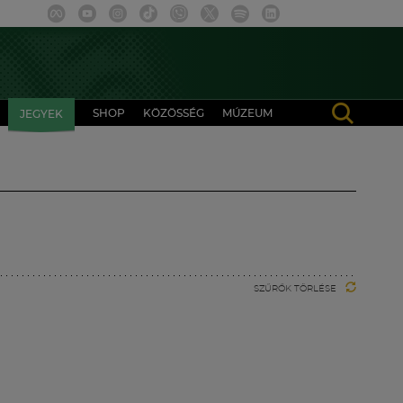
SHOP
KÖZÖSSÉG
MÚZEUM
JEGYEK
SZŰRŐK TÖRLÉSE