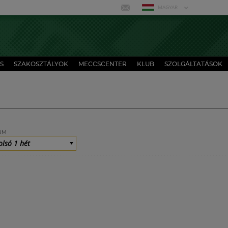
MAGYAR
S
SZAKOSZTÁLYOK
MECCSCENTER
KLUB
SZOLGÁLTATÁSOK
UM
olsó 1 hét