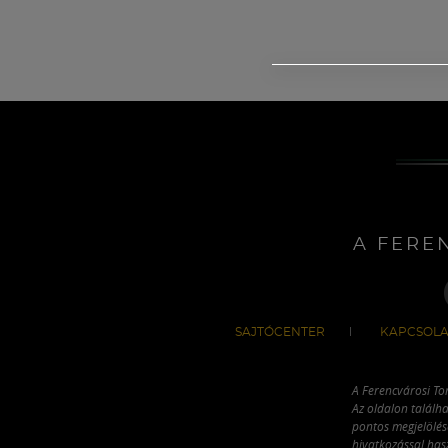
A FERE
SAJTÓCENTER
KAPCSOLA
A Ferencvárosi To
Az oldalon találha
pontos megjelölésé
hivatkozással has