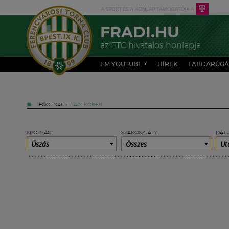
FRADI.HU
az FTC hivatalos honlapja
FM YOUTUBE +
HÍREK
LABDARÚGÁ
FŐOLDAL
»
TAG: KOPER
SPORTÁG
SZAKOSZTÁLY
DÁT
Úszás
Összes
Ut