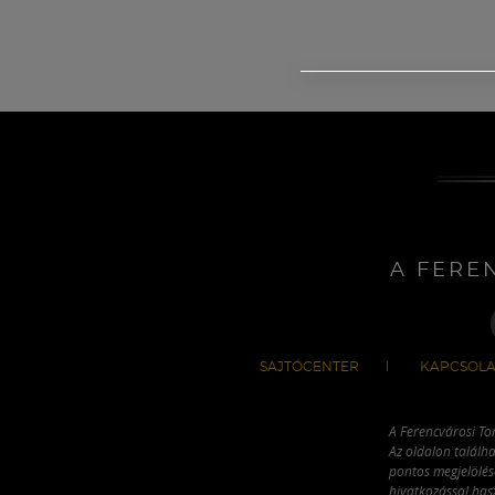
A FERE
SAJTÓCENTER
KAPCSOLA
A Ferencvárosi To
Az oldalon találha
pontos megjelölésé
hivatkozással has