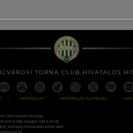
NCVÁROSI TORNA CLUB HIVATALOS H
T
IMPRESSZUM
MODERÁLÁSI ALAPELVEK
HON
rna Club hivatalos honlapja
tó írott és képi anyagok csak a forrás
vel, internetes felhasználás esetén aktív
ználhatóak fel.