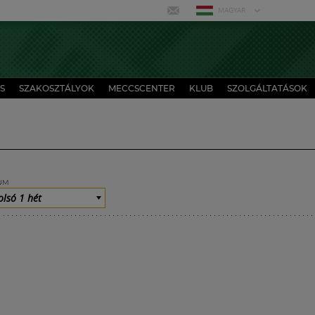
MAGYAR
S
SZAKOSZTÁLYOK
MECCSCENTER
KLUB
SZOLGÁLTATÁSOK
UM
olsó 1 hét