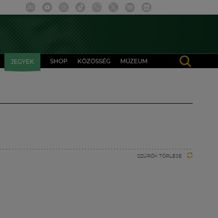
SHOP
KÖZÖSSÉG
MÚZEUM
JEGYEK
SZŰRŐK TÖRLÉSE