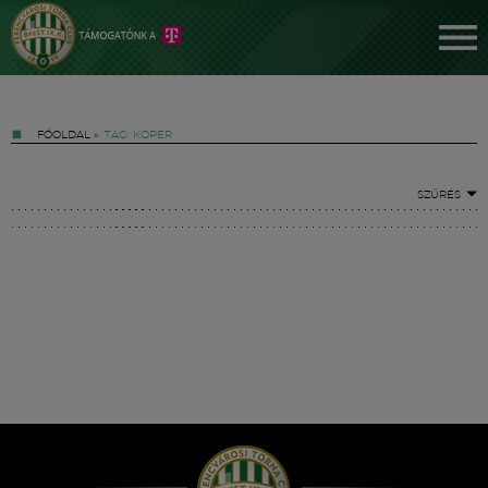
FŐOLDAL
»
TAG: KOPER
SZŰRÉS
Jegyek
FM YouTube +
Hírek