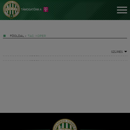
FŐOLDAL
»
TAG: KOPER
SZŰRÉS
Jegyek
FM YouTube +
Hírek