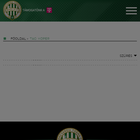
FŐOLDAL
»
TAG: KOPER
SZŰRÉS
Jegyek
FM YouTube +
Hírek