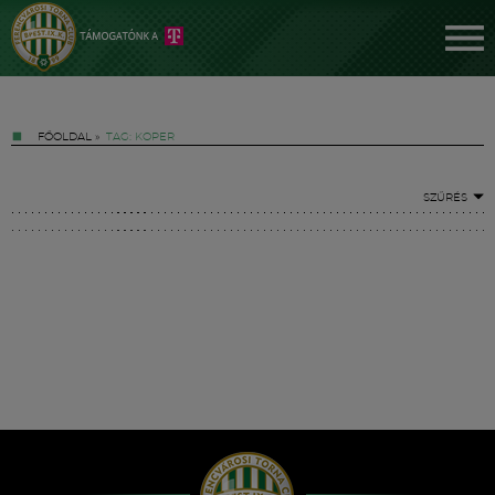
FŐOLDAL
»
TAG: KOPER
SZŰRÉS
Jegyek
FM YouTube +
Hírek