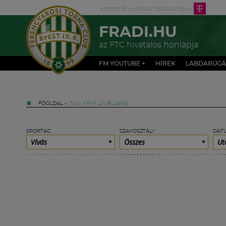
FRADI.HU
az FTC hivatalos honlapja
FM YOUTUBE +
HÍREK
LABDARÚGÁ
FŐOLDAL
»
TAG: KRIM LJUBLJANA
SPORTÁG
SZAKOSZTÁLY
DÁT
Vívás
Összes
Ut