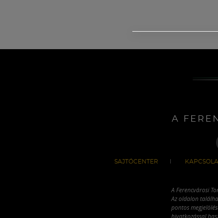
A FERE
SAJTÓCENTER
KAPCSOLA
A Ferencvárosi To
Az oldalon találha
pontos megjelölésé
hivatkozással has