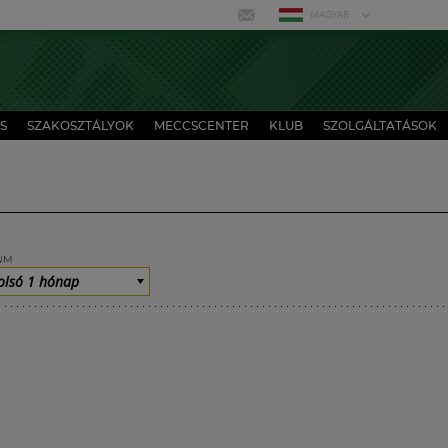
MAGYAR
S
SZAKOSZTÁLYOK
MECCSCENTER
KLUB
SZOLGÁLTATÁSOK
UM
olsó 1 hónap