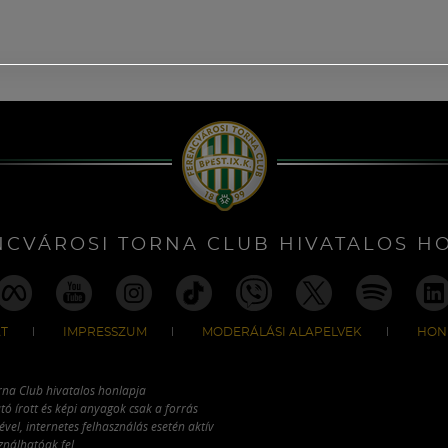
NCVÁROSI TORNA CLUB HIVATALOS H
T
IMPRESSZUM
MODERÁLÁSI ALAPELVEK
HON
rna Club hivatalos honlapja
tó írott és képi anyagok csak a forrás
vel, internetes felhasználás esetén aktív
ználhatóak fel.