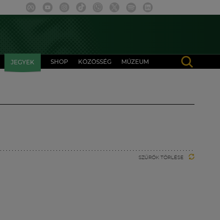
SHOP
KÖZÖSSÉG
MÚZEUM
JEGYEK
SZŰRŐK TÖRLÉSE