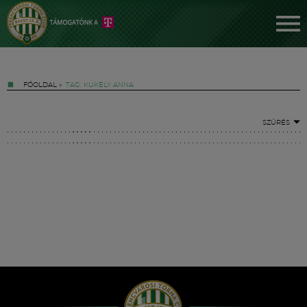
FŐOLDAL
»
TAG: KUKELY ANNA
SZŰRÉS
Jegyek
FM YouTube +
Hírek