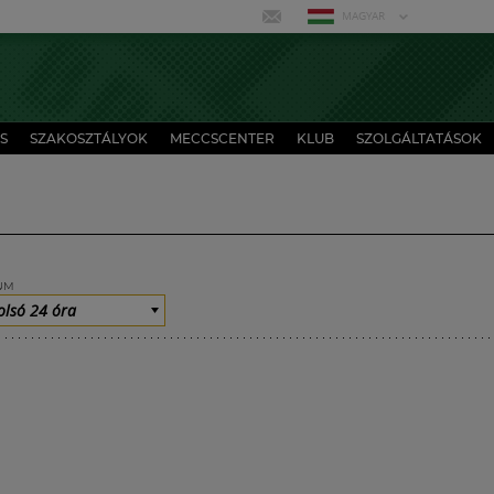
MAGYAR
S
SZAKOSZTÁLYOK
MECCSCENTER
KLUB
SZOLGÁLTATÁSOK
UM
olsó 24 óra