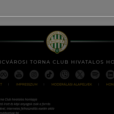
NCVÁROSI TORNA CLUB HIVATALOS H
T
IMPRESSZUM
MODERÁLÁSI ALAPELVEK
HON
rna Club hivatalos honlapja
tó írott és képi anyagok csak a forrás
vel, internetes felhasználás esetén aktív
ználhatóak fel.