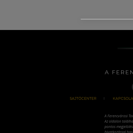
A FERE
SAJTÓCENTER
KAPCSOLA
A Ferencvárosi To
Az oldalon találha
pontos megjelölésé
hivatkozással has