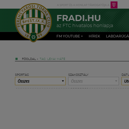
FRADI.HU
az FTC hivatalos honlapja
FM YOUTUBE +
HÍREK
LABDARÚGÁ
FŐOLDAL
»
TAG: LÉKAI MÁTÉ
SPORTÁG
SZAKOSZTÁLY
DÁT
Összes
Összes
Ut