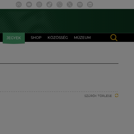
SHOP
KÖZÖSSÉG
MÚZEUM
JEGYEK
SZŰRŐK TÖRLÉSE