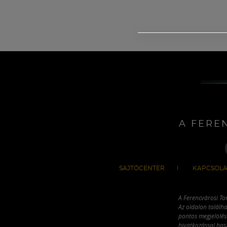
A FERE
SAJTÓCENTER
KAPCSOLA
A Ferencvárosi To
Az oldalon találha
pontos megjelölésé
hivatkozással has