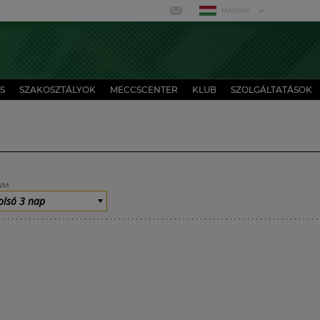
MAGYAR
S
SZAKOSZTÁLYOK
MECCSCENTER
KLUB
SZOLGÁLTATÁSOK
UM
olsó 3 nap