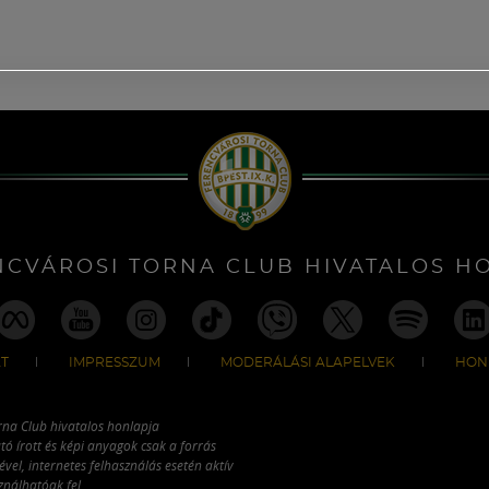
NCVÁROSI TORNA CLUB HIVATALOS H
T
IMPRESSZUM
MODERÁLÁSI ALAPELVEK
HON
rna Club hivatalos honlapja
tó írott és képi anyagok csak a forrás
vel, internetes felhasználás esetén aktív
ználhatóak fel.