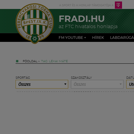
FRADI.HU
az FTC hivatalos honlapja
FM YOUTUBE +
HÍREK
LABDARÚGÁ
FŐOLDAL
»
TAG: LÉKAI MÁTÉ
SPORTÁG
SZAKOSZTÁLY
DÁT
Összes
Összes
Ut