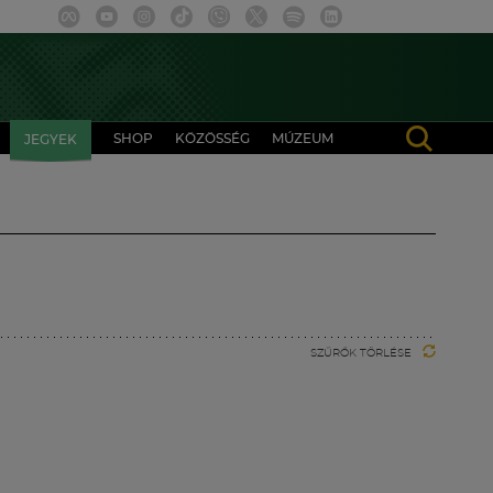
SHOP
KÖZÖSSÉG
MÚZEUM
JEGYEK
SZŰRŐK TÖRLÉSE