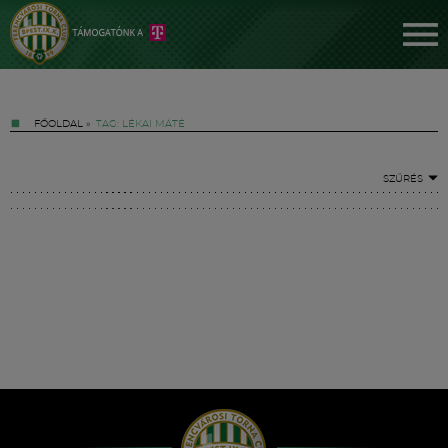
FŐOLDAL
»
TAG: LÉKAI MÁTÉ
SZŰRÉS
Jegyek
FM YouTube +
Hírek