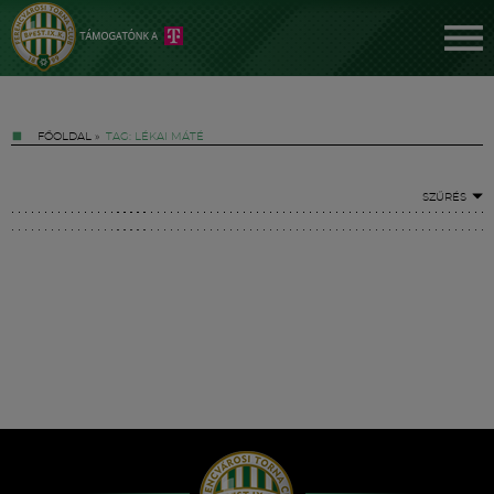
FŐOLDAL
»
TAG: LÉKAI MÁTÉ
SZŰRÉS
Jegyek
FM YouTube +
Hírek