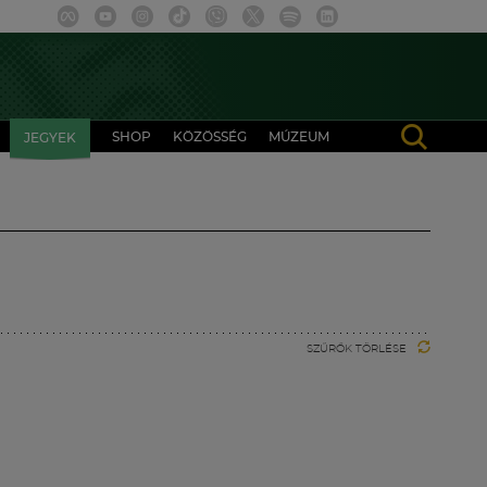
SHOP
KÖZÖSSÉG
MÚZEUM
JEGYEK
SZŰRŐK TÖRLÉSE