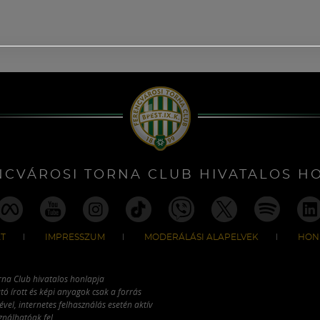
NCVÁROSI TORNA CLUB HIVATALOS H
T
IMPRESSZUM
MODERÁLÁSI ALAPELVEK
HON
rna Club hivatalos honlapja
tó írott és képi anyagok csak a forrás
vel, internetes felhasználás esetén aktív
ználhatóak fel.