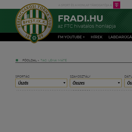
FRADI.HU
az FTC hivatalos honlapja
FM YOUTUBE +
HÍREK
LABDARÚGÁ
FŐOLDAL
»
TAG: LÉKAI MÁTÉ
SPORTÁG
SZAKOSZTÁLY
DÁT
Úszás
Összes
Ös