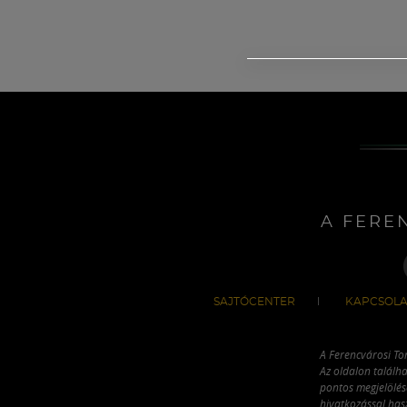
A FERE
SAJTÓCENTER
KAPCSOLA
A Ferencvárosi To
Az oldalon találha
pontos megjelölésé
hivatkozással has