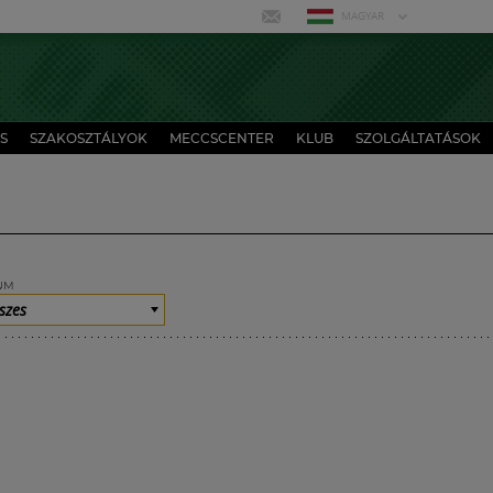
MAGYAR
S
SZAKOSZTÁLYOK
MECCSCENTER
KLUB
SZOLGÁLTATÁSOK
UM
szes