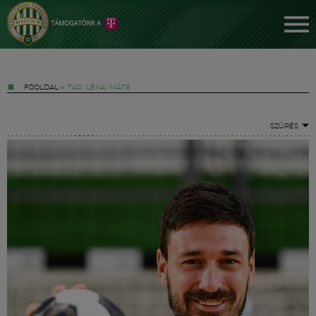
FŐOLDAL
»
TAG: LÉKAI MÁTÉ
SZŰRÉS
Jegyek
FM YouTube +
Hírek