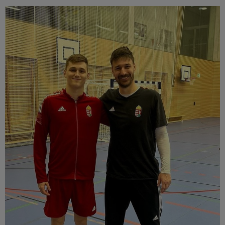
Múzeum
English