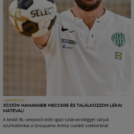
Labdarúgás
Szakosztályok
Meccscenter
Klub
Szolgáltatások
Shop
LABDARÚGÁS
JÖJJÖN HAMARABB MECCSRE ÉS TALÁLKOZZON LÉKAI
MÁTÉVAL!
Közösség
A keddi BL-selejtező előtt igazi sztárvendéggel várjuk
szurkolóinkat a Groupama Aréna családi szektoránál.