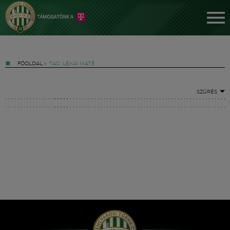
FŐOLDAL
»
TAG: LÉKAI MÁTÉ
SZŰRÉS
Jegyek
FM YouTube +
Hírek