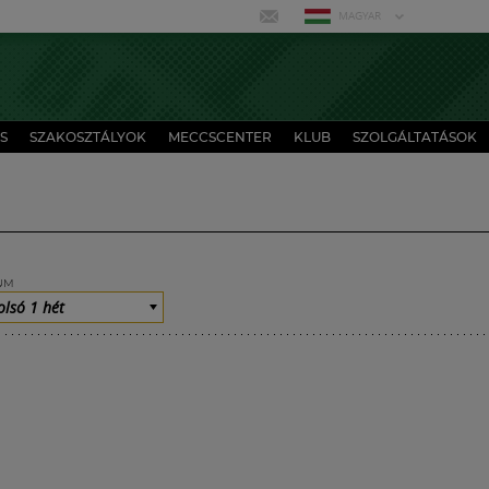
MAGYAR
S
SZAKOSZTÁLYOK
MECCSCENTER
KLUB
SZOLGÁLTATÁSOK
UM
olsó 1 hét