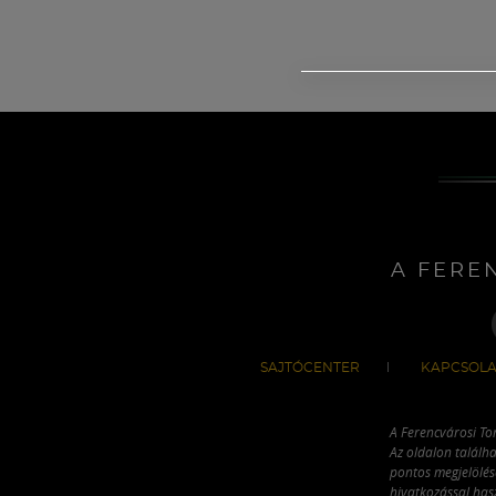
A FERE
SAJTÓCENTER
KAPCSOLA
A Ferencvárosi To
Az oldalon találha
pontos megjelölésé
hivatkozással has