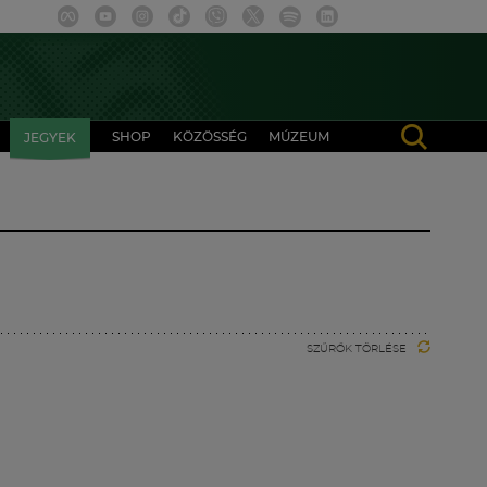
SHOP
KÖZÖSSÉG
MÚZEUM
JEGYEK
SZŰRŐK TÖRLÉSE