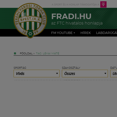
FRADI.HU
az FTC hivatalos honlapja
FM YOUTUBE +
HÍREK
LABDARÚGÁ
FŐOLDAL
»
TAG: LÉKAI MÁTÉ
SPORTÁG
SZAKOSZTÁLY
DÁT
Vívás
Összes
Ut