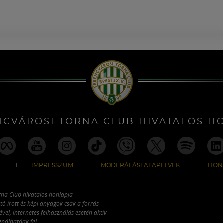
NCVÁROSI TORNA CLUB HIVATALOS H
T
IMPRESSZUM
MODERÁLÁSI ALAPELVEK
HON
rna Club hivatalos honlapja
tó írott és képi anyagok csak a forrás
vel, internetes felhasználás esetén aktív
ználhatóak fel.