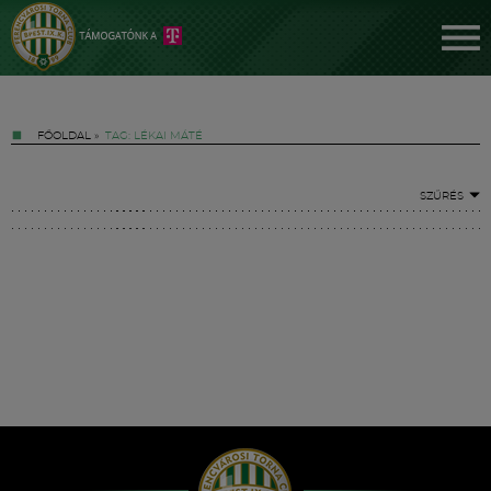
FŐOLDAL
»
TAG: LÉKAI MÁTÉ
SZŰRÉS
Jegyek
FM YouTube +
Hírek