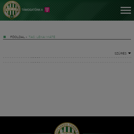
FŐOLDAL
»
TAG: LÉKAI MÁTÉ
SZŰRÉS
Jegyek
FM YouTube +
Hírek