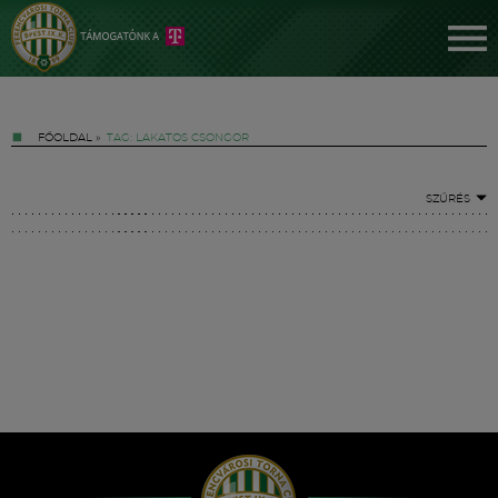
FŐOLDAL
»
TAG: LAKATOS CSONGOR
SZŰRÉS
Jegyek
FM YouTube +
Hírek