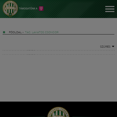
FŐOLDAL
»
TAG: LAKATOS CSONGOR
SZŰRÉS
Jegyek
FM YouTube +
Hírek