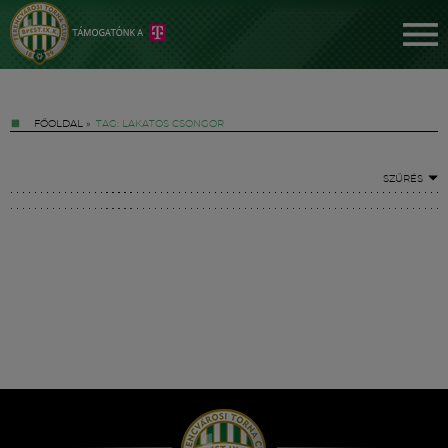
FŐOLDAL
»
TAG: LAKATOS CSONGOR
SZŰRÉS
Jegyek
FM YouTube +
Hírek