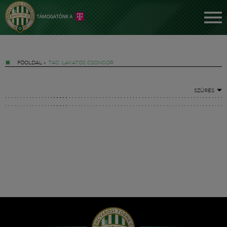
FŐOLDAL
»
TAG: LAKATOS CSONGOR
SZŰRÉS
Jegyek
FM YouTube +
Hírek