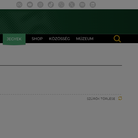
SHOP
KÖZÖSSÉG
MÚZEUM
JEGYEK
SZŰRŐK TÖRLÉSE