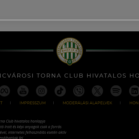
NCVÁROSI TORNA CLUB HIVATALOS H
T
IMPRESSZUM
MODERÁLÁSI ALAPELVEK
HON
rna Club hivatalos honlapja
tó írott és képi anyagok csak a forrás
vel, internetes felhasználás esetén aktív
ználhatóak fel.