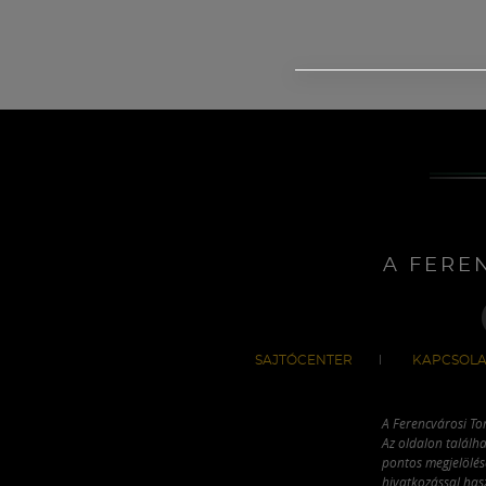
A FERE
SAJTÓCENTER
KAPCSOLA
A Ferencvárosi To
Az oldalon találha
pontos megjelölésé
hivatkozással has