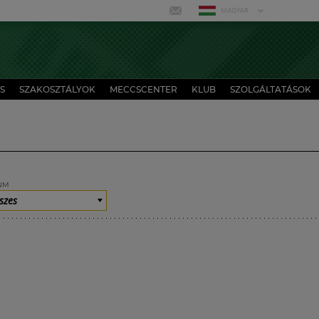
MAGYAR
S
SZAKOSZTÁLYOK
MECCSCENTER
KLUB
SZOLGÁLTATÁSOK
UM
szes