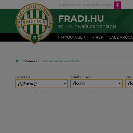
FRADI.HU
az FTC hivatalos honlapja
FM YOUTUBE +
HÍREK
LABDARÚGÁ
FŐOLDAL
»
TAG: LAKATOS CSONGOR
SPORTÁG
SZAKOSZTÁLY
DÁT
Jégkorong
Összes
Ös