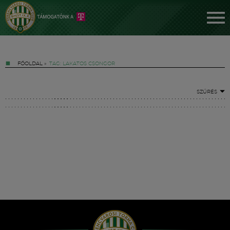
FŐOLDAL
»
TAG: LAKATOS CSONGOR
SZŰRÉS
Jegyek
FM YouTube +
Hírek