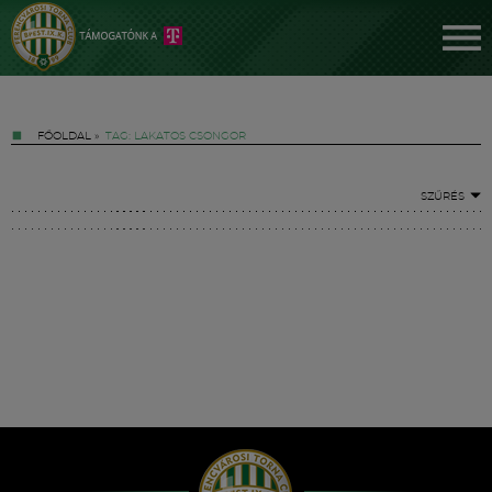
FŐOLDAL
»
TAG: LAKATOS CSONGOR
SZŰRÉS
Jegyek
FM YouTube +
Hírek