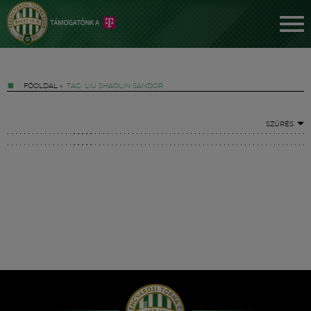
FŐOLDAL
»
TAG: LIU SHAOLIN SÁNDOR
SZŰRÉS
Jegyek
FM YouTube +
Hírek