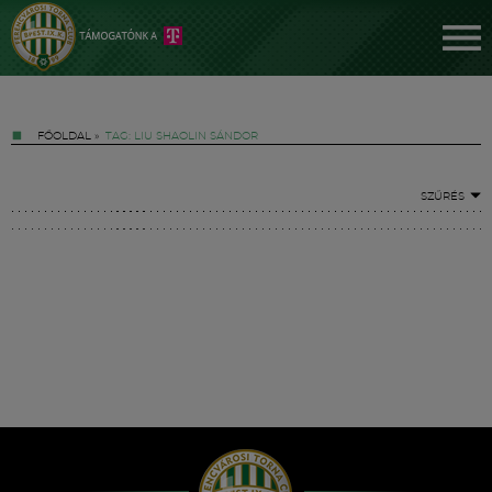
FŐOLDAL
»
TAG: LIU SHAOLIN SÁNDOR
SZŰRÉS
Jegyek
FM YouTube +
Hírek