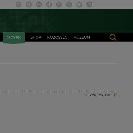
SHOP
KÖZÖSSÉG
MÚZEUM
JEGYEK
SZŰRŐK TÖRLÉSE