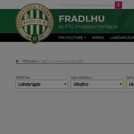
FRADI.HU
az FTC hivatalos honlapja
FM YOUTUBE +
HÍREK
LABDARÚGÁ
FŐOLDAL
»
TAG: LIU SHAOLIN SÁNDOR
SPORTÁG
SZAKOSZTÁLY
DÁT
Labdarúgás
Sétafoci
Ut