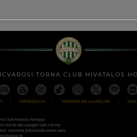
NCVÁROSI TORNA CLUB HIVATALOS H
T
IMPRESSZUM
MODERÁLÁSI ALAPELVEK
HON
rna Club hivatalos honlapja
tó írott és képi anyagok csak a forrás
vel, internetes felhasználás esetén aktív
ználhatóak fel.