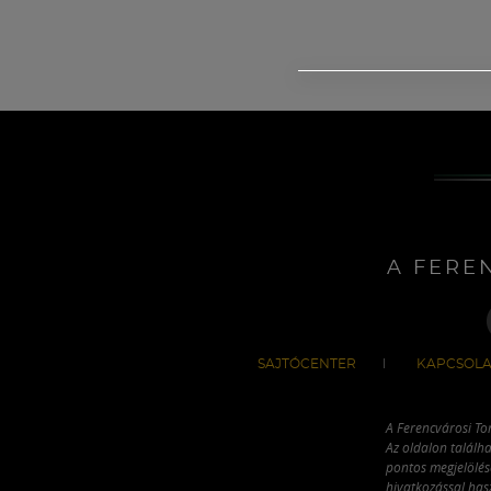
A FERE
SAJTÓCENTER
KAPCSOLA
A Ferencvárosi To
Az oldalon találha
pontos megjelölésé
hivatkozással has