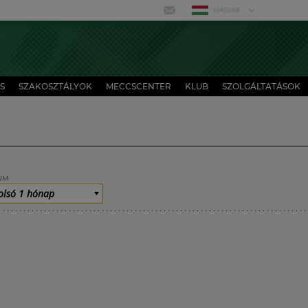
MAGYAR
S
SZAKOSZTÁLYOK
MECCSCENTER
KLUB
SZOLGÁLTATÁSOK
UM
olsó 1 hónap