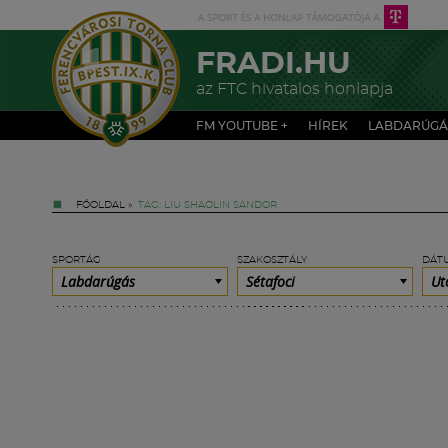
FRADI.HU
az FTC hivatalos honlapja
FM YOUTUBE +
HÍREK
LABDARÚGÁ
FŐOLDAL
»
TAG: LIU SHAOLIN SÁNDOR
SPORTÁG
SZAKOSZTÁLY
DÁT
Labdarúgás
Sétafoci
Ut