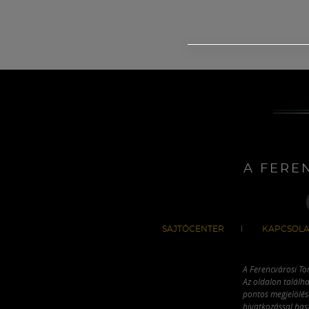
A FERE
SAJTÓCENTER
KAPCSOLA
A Ferencvárosi To
Az oldalon találha
pontos megjelölésé
hivatkozással has