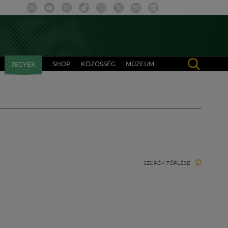
SHOP
KÖZÖSSÉG
MÚZEUM
JEGYEK
SZŰRŐK TÖRLÉSE