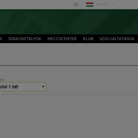
MAGYAR
S
SZAKOSZTÁLYOK
MECCSCENTER
KLUB
SZOLGÁLTATÁSOK
UM
olsó 1 hét