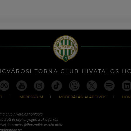
NCVÁROSI TORNA CLUB HIVATALOS H
T
IMPRESSZUM
MODERÁLÁSI ALAPELVEK
HON
rna Club hivatalos honlapja
tó írott és képi anyagok csak a forrás
vel, internetes felhasználás esetén aktív
ználhatóak fel.