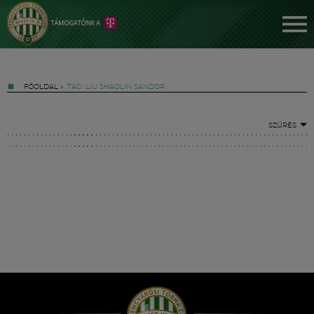
FŐOLDAL
»
TAG: LIU SHAOLIN SÁNDOR
SZŰRÉS
Jegyek
FM YouTube +
Hírek