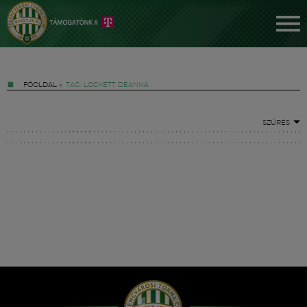
FŐOLDAL
»
TAG: LOCKETT DEANNA
SZŰRÉS
Jegyek
FM YouTube +
Hírek