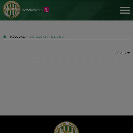
FŐOLDAL
»
TAG: LOCKETT DEANNA
SZŰRÉS
Jegyek
FM YouTube +
Hírek