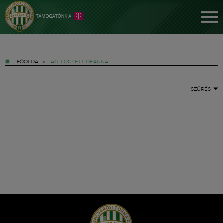
FŐOLDAL
»
TAG: LOCKETT DEANNA
SZŰRÉS
Jegyek
FM YouTube +
Hírek